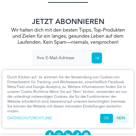
JETZT ABONNIEREN
Wir halten dich mit den besten Tipps, Top-Produkten
und Zielen für ein langes, gesundes Leben auf dem
Laufenden. Kein Spam—niemals, versprochen!
Durch Klicken auf 'Ja' stimmen Sie der Verwendung von Cookies von
Drittanbietern für Tracking- und Werbezwecke, einschließlich Facebook
Meta Pixel und Google Analytics, zu. Weitere Informationen finden Sie in
Startseite
Datenschutzrichtlinie
Allgemeine Geschäftsbedingungen
unserer Cookie-Richtlinie.Wenn Sie auf 'Nein' klicken, verwenden wir nur
Kontaktieren Sie Uns
Artikel
Cookie-Einstellungen
die unbedingt notwendigen Cookies, die für das Funktionieren der
Website erforderlich sind, basierend auf unserem berechtigten Interesse.
KONTAKT
Sie können die Website mit diesen minimalen Einstellungen weiterhin
nutzen.
info@extendmy.life
DATENSCHUTZRICHTLINIE
OK
NEIN