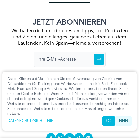
JETZT ABONNIEREN
Wir halten dich mit den besten Tipps, Top-Produkten
und Zielen für ein langes, gesundes Leben auf dem
Laufenden. Kein Spam—niemals, versprochen!
Durch Klicken auf 'Ja' stimmen Sie der Verwendung von Cookies von
Drittanbietern für Tracking- und Werbezwecke, einschließlich Facebook
Meta Pixel und Google Analytics, zu. Weitere Informationen finden Sie in
Startseite
Datenschutzrichtlinie
Allgemeine Geschäftsbedingungen
unserer Cookie-Richtlinie.Wenn Sie auf 'Nein' klicken, verwenden wir nur
Kontaktieren Sie Uns
Artikel
Cookie-Einstellungen
die unbedingt notwendigen Cookies, die für das Funktionieren der
Website erforderlich sind, basierend auf unserem berechtigten Interesse.
KONTAKT
Sie können die Website mit diesen minimalen Einstellungen weiterhin
nutzen.
info@extendmy.life
DATENSCHUTZRICHTLINIE
OK
NEIN