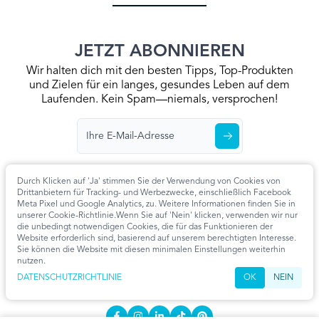
JETZT ABONNIEREN
Wir halten dich mit den besten Tipps, Top-Produkten
und Zielen für ein langes, gesundes Leben auf dem
Laufenden. Kein Spam—niemals, versprochen!
Durch Klicken auf 'Ja' stimmen Sie der Verwendung von Cookies von
Drittanbietern für Tracking- und Werbezwecke, einschließlich Facebook
Meta Pixel und Google Analytics, zu. Weitere Informationen finden Sie in
Startseite
Datenschutzrichtlinie
Allgemeine Geschäftsbedingungen
unserer Cookie-Richtlinie.Wenn Sie auf 'Nein' klicken, verwenden wir nur
Kontaktieren Sie Uns
Artikel
Cookie-Einstellungen
die unbedingt notwendigen Cookies, die für das Funktionieren der
Website erforderlich sind, basierend auf unserem berechtigten Interesse.
KONTAKT
Sie können die Website mit diesen minimalen Einstellungen weiterhin
nutzen.
info@extendmy.life
DATENSCHUTZRICHTLINIE
OK
NEIN