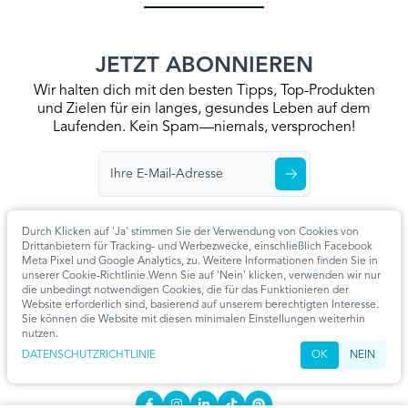
JETZT ABONNIEREN
Wir halten dich mit den besten Tipps, Top-Produkten
und Zielen für ein langes, gesundes Leben auf dem
Laufenden. Kein Spam—niemals, versprochen!
Durch Klicken auf 'Ja' stimmen Sie der Verwendung von Cookies von
Drittanbietern für Tracking- und Werbezwecke, einschließlich Facebook
Meta Pixel und Google Analytics, zu. Weitere Informationen finden Sie in
Startseite
Datenschutzrichtlinie
Allgemeine Geschäftsbedingungen
unserer Cookie-Richtlinie.Wenn Sie auf 'Nein' klicken, verwenden wir nur
Kontaktieren Sie Uns
Artikel
Cookie-Einstellungen
die unbedingt notwendigen Cookies, die für das Funktionieren der
Website erforderlich sind, basierend auf unserem berechtigten Interesse.
KONTAKT
Sie können die Website mit diesen minimalen Einstellungen weiterhin
nutzen.
info@extendmy.life
DATENSCHUTZRICHTLINIE
OK
NEIN