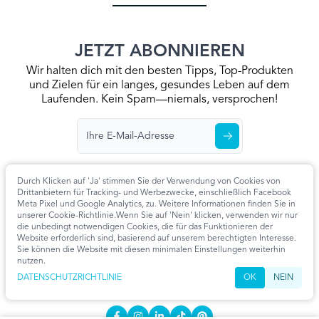
JETZT ABONNIEREN
Wir halten dich mit den besten Tipps, Top-Produkten
und Zielen für ein langes, gesundes Leben auf dem
Laufenden. Kein Spam—niemals, versprochen!
Durch Klicken auf 'Ja' stimmen Sie der Verwendung von Cookies von
Drittanbietern für Tracking- und Werbezwecke, einschließlich Facebook
Meta Pixel und Google Analytics, zu. Weitere Informationen finden Sie in
Startseite
Datenschutzrichtlinie
Allgemeine Geschäftsbedingungen
unserer Cookie-Richtlinie.Wenn Sie auf 'Nein' klicken, verwenden wir nur
Kontaktieren Sie Uns
Artikel
Cookie-Einstellungen
die unbedingt notwendigen Cookies, die für das Funktionieren der
Website erforderlich sind, basierend auf unserem berechtigten Interesse.
KONTAKT
Sie können die Website mit diesen minimalen Einstellungen weiterhin
nutzen.
info@extendmy.life
DATENSCHUTZRICHTLINIE
OK
NEIN