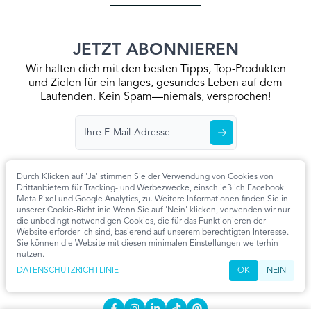
JETZT ABONNIEREN
Wir halten dich mit den besten Tipps, Top-Produkten
und Zielen für ein langes, gesundes Leben auf dem
Laufenden. Kein Spam—niemals, versprochen!
Durch Klicken auf 'Ja' stimmen Sie der Verwendung von Cookies von
Drittanbietern für Tracking- und Werbezwecke, einschließlich Facebook
Meta Pixel und Google Analytics, zu. Weitere Informationen finden Sie in
Startseite
Datenschutzrichtlinie
Allgemeine Geschäftsbedingungen
unserer Cookie-Richtlinie.Wenn Sie auf 'Nein' klicken, verwenden wir nur
Kontaktieren Sie Uns
Artikel
Cookie-Einstellungen
die unbedingt notwendigen Cookies, die für das Funktionieren der
Website erforderlich sind, basierend auf unserem berechtigten Interesse.
KONTAKT
Sie können die Website mit diesen minimalen Einstellungen weiterhin
nutzen.
info@extendmy.life
DATENSCHUTZRICHTLINIE
OK
NEIN