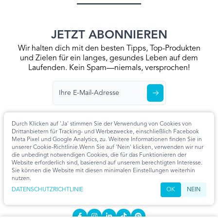
JETZT ABONNIEREN
Wir halten dich mit den besten Tipps, Top-Produkten
und Zielen für ein langes, gesundes Leben auf dem
Laufenden. Kein Spam—niemals, versprochen!
Durch Klicken auf 'Ja' stimmen Sie der Verwendung von Cookies von
Drittanbietern für Tracking- und Werbezwecke, einschließlich Facebook
Meta Pixel und Google Analytics, zu. Weitere Informationen finden Sie in
Startseite
Datenschutzrichtlinie
Allgemeine Geschäftsbedingungen
unserer Cookie-Richtlinie.Wenn Sie auf 'Nein' klicken, verwenden wir nur
Kontaktieren Sie Uns
Artikel
Cookie-Einstellungen
die unbedingt notwendigen Cookies, die für das Funktionieren der
Website erforderlich sind, basierend auf unserem berechtigten Interesse.
KONTAKT
Sie können die Website mit diesen minimalen Einstellungen weiterhin
nutzen.
info@extendmy.life
DATENSCHUTZRICHTLINIE
OK
NEIN