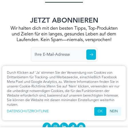
JETZT ABONNIEREN
Wir halten dich mit den besten Tipps, Top-Produkten
und Zielen für ein langes, gesundes Leben auf dem
Laufenden. Kein Spam—niemals, versprochen!
Durch Klicken auf 'Ja' stimmen Sie der Verwendung von Cookies von
Drittanbietern für Tracking- und Werbezwecke, einschließlich Facebook
Meta Pixel und Google Analytics, zu. Weitere Informationen finden Sie in
Startseite
Datenschutzrichtlinie
Allgemeine Geschäftsbedingungen
unserer Cookie-Richtlinie.Wenn Sie auf 'Nein' klicken, verwenden wir nur
Kontaktieren Sie Uns
Artikel
Cookie-Einstellungen
die unbedingt notwendigen Cookies, die für das Funktionieren der
Website erforderlich sind, basierend auf unserem berechtigten Interesse.
KONTAKT
Sie können die Website mit diesen minimalen Einstellungen weiterhin
nutzen.
info@extendmy.life
DATENSCHUTZRICHTLINIE
OK
NEIN